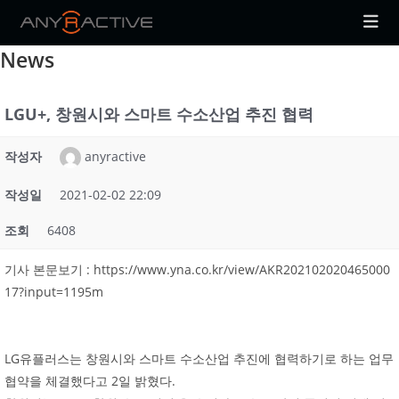
Skip
to
News
content
LGU+, 창원시와 스마트 수소산업 추진 협력
작성자
anyractive
작성일
2021-02-02 22:09
조회
6408
기사 본문보기 : https://www.yna.co.kr/view/AKR202102020465000
17?input=1195m
LG유플러스는 창원시와 스마트 수소산업 추진에 협력하기로 하는 업무
협약을 체결했다고 2일 밝혔다.