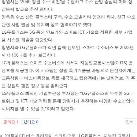
창원시는 '2040 창원 수소 비전'을 수립하고 수소 산업 중심의 미래 성
장동력 발굴을 추진 중이다.
양측은 수소 산업 클러스터 구축, 수소 모빌리티 인프라 확대, 신규 수소
관련 사업 발굴 및 유치에 상호 협력하기로 했다.
LG유플러스는 5G 통신 인프라와 스마트 ICT 기술을 적용한 세부 사업
별 시스템 개발을 담당한다.
창원시와 LG유플러스가 작년 함께 선보인 '스마트 수소버스'도 2022년
까지 100대를 추가 보급한다.
LG유플러스는 스마트 수소버스에 차세대 지능형교통시스템(C-ITS) 콘
텐츠를 제공한다. 이 시스템은 정밀 측위기술을 바탕으로 운전자에게는
교통상황과 버스이동정보 등을 제공하고 탑승객에게는 날씨정보, 역 주
변 상점의 할인 정보 등을 알려준다.
LG유플러스 최택진 기업부문장 부사장은 "LG유플러스의 우수한 5G 네
트워크 및 ICT 기술 역량을 통해 창원시가 추진하는 다양한 수소산업에
시너지를 낼 수 있을 것"이라고 말했다.
좋아요
1
싫어요
0
인쇄
«
[이투데이] 버스 유리창이 스크린으로…LG유플러스, 지능형 교통시스템 시연