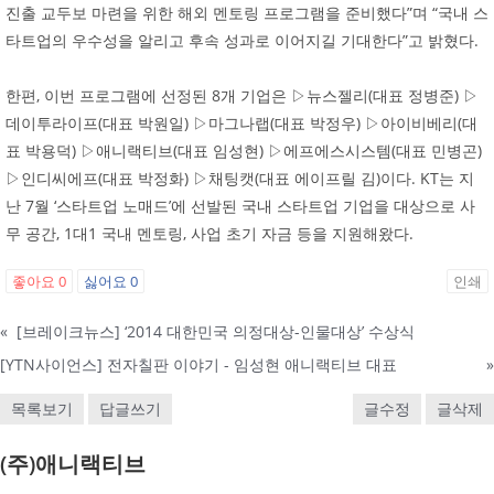
진출 교두보 마련을 위한 해외 멘토링 프로그램을 준비했다”며 “국내 스
타트업의 우수성을 알리고 후속 성과로 이어지길 기대한다”고 밝혔다.
한편, 이번 프로그램에 선정된 8개 기업은 ▷뉴스젤리(대표 정병준) ▷
데이투라이프(대표 박원일) ▷마그나랩(대표 박정우) ▷아이비베리(대
표 박용덕) ▷애니랙티브(대표 임성현) ▷에프에스시스템(대표 민병곤)
▷인디씨에프(대표 박정화) ▷채팅캣(대표 에이프릴 김)이다. KT는 지
난 7월 ‘스타트업 노매드’에 선발된 국내 스타트업 기업을 대상으로 사
무 공간, 1대1 국내 멘토링, 사업 초기 자금 등을 지원해왔다.
좋아요
0
싫어요
0
인쇄
«
[브레이크뉴스] ‘2014 대한민국 의정대상-인물대상’ 수상식
[YTN사이언스] 전자칠판 이야기 - 임성현 애니랙티브 대표
»
목록보기
답글쓰기
글수정
글삭제
(주)애니랙티브